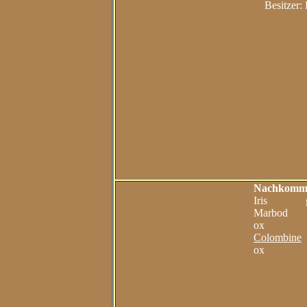
Besitzer
Nachkomm
Iris geb.
Marbod ge
ox
Colombine
g
ox